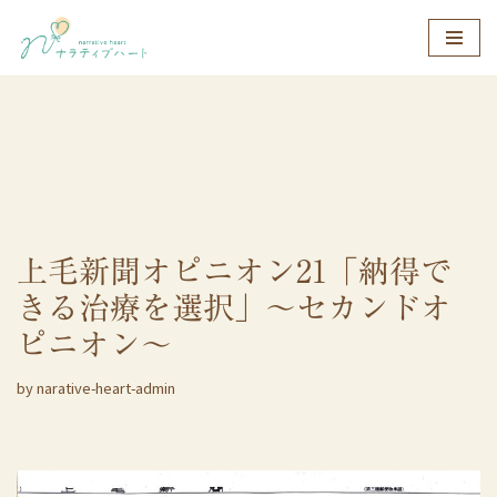
コ
ン
テ
ン
ツ
へ
ス
上毛新聞オピニオン21「納得で
キ
ッ
きる治療を選択」～セカンドオ
プ
ピニオン～
by
narative-heart-admin