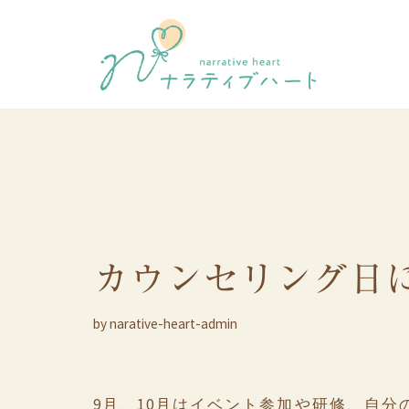
コ
ン
テ
ン
ツ
へ
ス
キ
ッ
カウンセリング日
プ
by
narative-heart-admin
9月、10月はイベント参加や研修、自