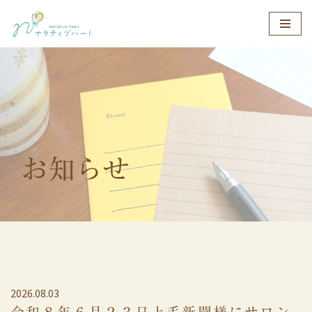
コ
ン
テ
ン
ツ
へ
ス
お知らせ
キ
ッ
プ
2026.08.03
令和８年６月２３日上毛新聞様にサロン